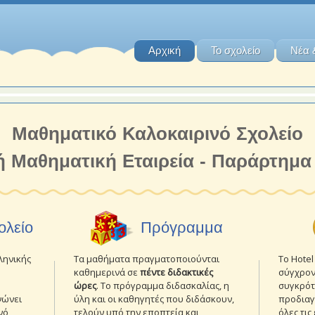
Αρχική
Το σχολείο
Νέα 
Μαθηματικό Καλοκαιρινό Σχολείο
ή Μαθηματική Εταιρεία - Παράρτημα
ολείο
Πρόγραμμα
ληνικής
Το Hotel
Τα μαθήματα πραγματοποιούνται
σύγχρον
καθημερινά σε
πέντε διδακτικές
συγκρότ
ώρες
. Το πρόγραμμα διδασκαλίας, η
νώνει
προδιαγ
ύλη και οι καθηγητές που διδάσκουν,
νό
όλες τις
τελούν υπό την εποπτεία και