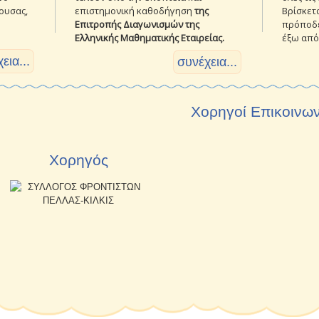
ουσας,
Βρίσκετ
επιστημονική καθοδήγηση
της
πρόποδε
Επιτροπής Διαγωνισμών της
έξω από
Ελληνικής Μαθηματικής Εταιρείας.
εια...
συνέχεια...
Χορηγοί Επικοινω
Χορηγός