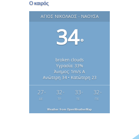
Ο καιρός
ΆΓΙΟΣ ΝΙΚΌΛΑΟΣ - ΝΆΟΥΣΑ
34
°
broken clouds
Υγρασία: 33%
Άνεμος: 1m/s Α
Ανώτερη 34 • Κατώτερη 23
27
32
33
32
°
°
°
°
ΔΕ
ΤΡ
ΤΕ
ΠΕ
Weather from OpenWeatherMap