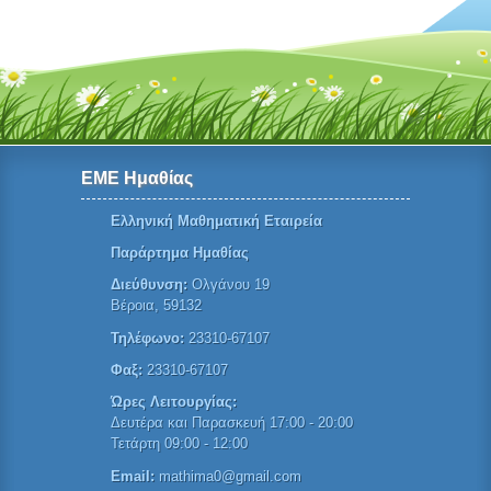
ΕΜΕ Ημαθίας
Ελληνική Μαθηματική Εταιρεία
Παράρτημα Ημαθίας
Διεύθυνση:
Ολγάνου 19
Βέροια, 59132
Τηλέφωνο:
23310-67107
Φαξ:
23310-67107
Ώρες Λειτουργίας:
Δευτέρα και Παρασκευή 17:00 - 20:00
Τετάρτη 09:00 - 12:00
Email:
mathima0@gmail.com