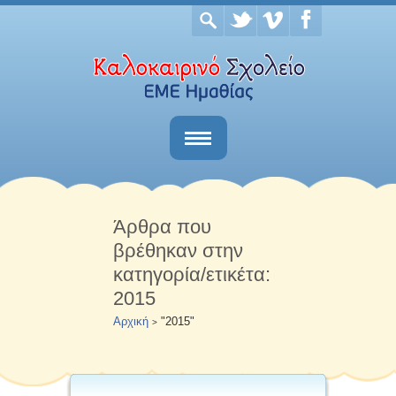
Αρχική
Το σχολείο
Άρθρα που
βρέθηκαν στην
Νέα & Ανακοινώσεις
κατηγορία/ετικέτα:
Επικοινωνία
2015
Αρχική
"2015"
>