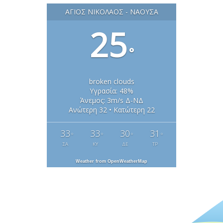
ΆΓΙΟΣ ΝΙΚΌΛΑΟΣ - ΝΆΟΥΣΑ
25
°
broken clouds
Υγρασία: 48%
Άνεμος: 3m/s Δ-ΝΔ
Ανώτερη 32 • Κατώτερη 22
33
33
30
31
°
°
°
°
ΣΑ
ΚΥ
ΔΕ
ΤΡ
Weather from OpenWeatherMap