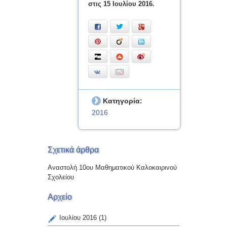
στις 15 Ιουλίου 2016.
Facebook
Twitter
Google+
Pinterest
Viadeo
LinkedIn
Digg
StumbleUpon
Weibo
VKontakte
E-mail
Κατηγορία:
2016
Σχετικά άρθρα
Αναστολή 10ου Μαθηματικού Καλοκαιρινού
Σχολείου
Αρχείο
Ιουλίου 2016
(1)