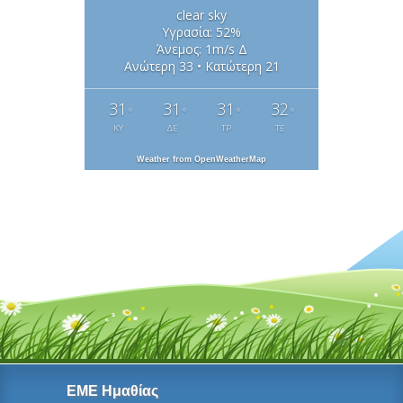
clear sky
Υγρασία: 52%
Άνεμος: 1m/s Δ
Ανώτερη 33 • Κατώτερη 21
31
31
31
32
°
°
°
°
ΚΥ
ΔΕ
ΤΡ
ΤΕ
Weather from OpenWeatherMap
ΕΜΕ Ημαθίας